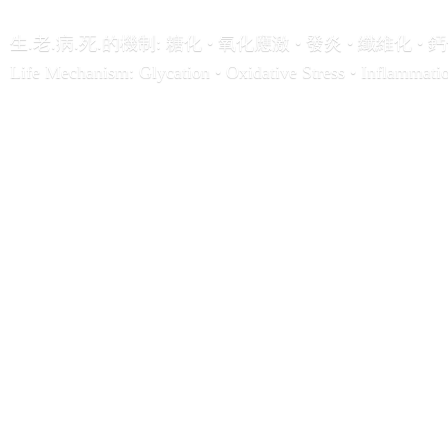
生.老.病.死.的機制: 糖化 • 氧化應激 • 發炎 • 纖維化 • 鈣
Life Mechanism: Glycation • Oxidative Stress • Inflammation