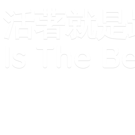
活著就是最好
Is
The Be