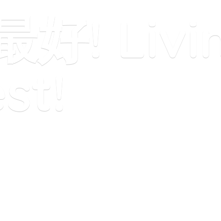
! Livi
st!