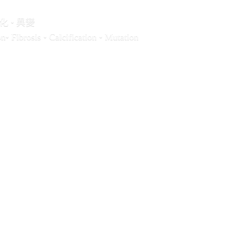
化 • 異變
• Fibrosis • Calcification • Mutation